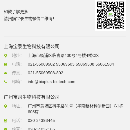
如欲了解更多
请扫描宝录生物微信二维码！
上海宝录生物科技有限公司
地址：
上海市杨浦区临青路430号4号楼4楼C区
电话：
021-55069502 55069503 55069508 55061584
传真：
021-55069508-802
邮箱：
info@bioplus-biotech.com
广州宝录生物科技有限公司
地址：
广州市黄埔区科丰路31号（华南新材料创新园）G1栋
603房
电话：
020-34393445
传真：
020-34037165