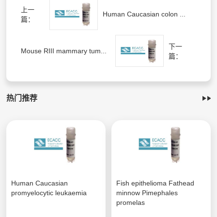
上一
Human Caucasian colon ...
篇：
下一
Mouse RIII mammary tum...
篇：
热门推荐
Human Caucasian
Fish epithelioma Fathead
promyelocytic leukaemia
minnow Pimephales
promelas