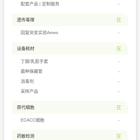
配套产品 | 定制服务
遗传毒理
回复突变实验Ames
设备耗材
丁腈/乳胶手套
菌种保藏管
消毒剂
采样产品
原代细胞
ECACC细胞
药敏检测