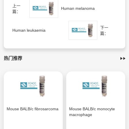
上一
Human melanoma
篇：
下一
Human leukaemia
篇：
热门推荐
Mouse BALB/c fibrosarcoma
Mouse BALB/c monocyte
macrophage