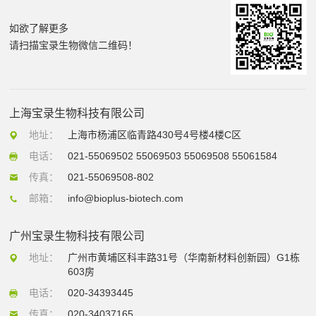
如欲了解更多
请扫描宝录生物微信二维码！
上海宝录生物科技有限公司
地址：
上海市杨浦区临青路430号4号楼4楼C区
电话：
021-55069502 55069503 55069508 55061584
传真：
021-55069508-802
邮箱：
info@bioplus-biotech.com
广州宝录生物科技有限公司
地址：
广州市黄埔区科丰路31号（华南新材料创新园）G1栋
603房
电话：
020-34393445
传真：
020-34037165