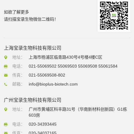
如欲了解更多
请扫描宝录生物微信二维码！
上海宝录生物科技有限公司
地址：
上海市杨浦区临青路430号4号楼4楼C区
电话：
021-55069502 55069503 55069508 55061584
传真：
021-55069508-802
邮箱：
info@bioplus-biotech.com
广州宝录生物科技有限公司
地址：
广州市黄埔区科丰路31号（华南新材料创新园）G1栋
603房
电话：
020-34393445
传真：
020-34037165