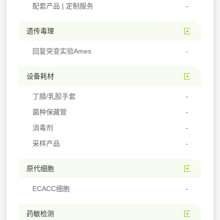
配套产品 | 定制服务
遗传毒理
回复突变实验Ames
设备耗材
丁腈/乳胶手套
菌种保藏管
消毒剂
采样产品
原代细胞
ECACC细胞
药敏检测