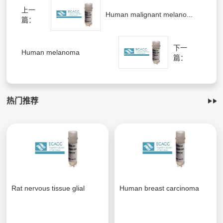
上一
Human malignant melano...
篇：
下一
Human melanoma
篇：
热门推荐
Rat nervous tissue glial
Human breast carcinoma