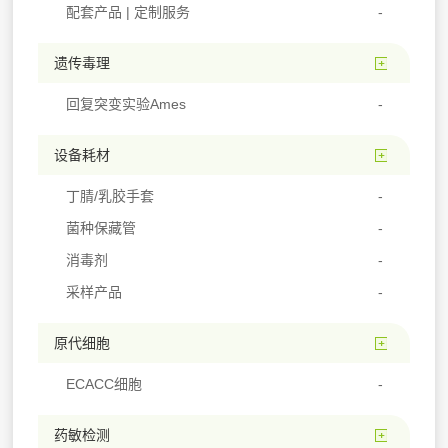
配套产品 | 定制服务
遗传毒理
回复突变实验Ames
设备耗材
丁腈/乳胶手套
菌种保藏管
消毒剂
采样产品
原代细胞
ECACC细胞
药敏检测