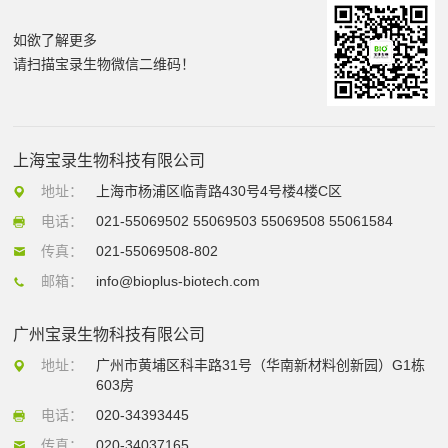
如欲了解更多
请扫描宝录生物微信二维码！
上海宝录生物科技有限公司
地址：
上海市杨浦区临青路430号4号楼4楼C区
电话：
021-55069502 55069503 55069508 55061584
传真：
021-55069508-802
邮箱：
info@bioplus-biotech.com
广州宝录生物科技有限公司
地址：
广州市黄埔区科丰路31号（华南新材料创新园）G1栋
603房
电话：
020-34393445
传真：
020-34037165