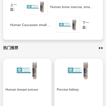
上一
Human bone marrow, sma...
篇：
下一
Human Caucasian small ...
篇：
热门推荐
Human breast tumour
Porcine kidney