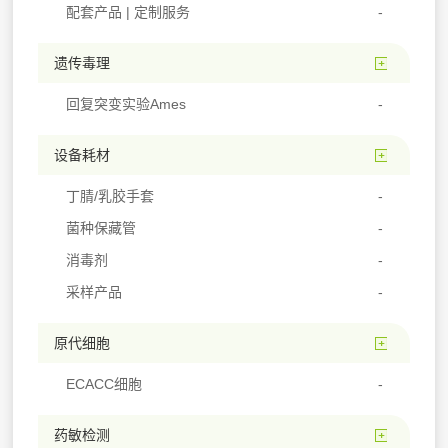
配套产品 | 定制服务
遗传毒理
回复突变实验Ames
设备耗材
丁腈/乳胶手套
菌种保藏管
消毒剂
采样产品
原代细胞
ECACC细胞
药敏检测