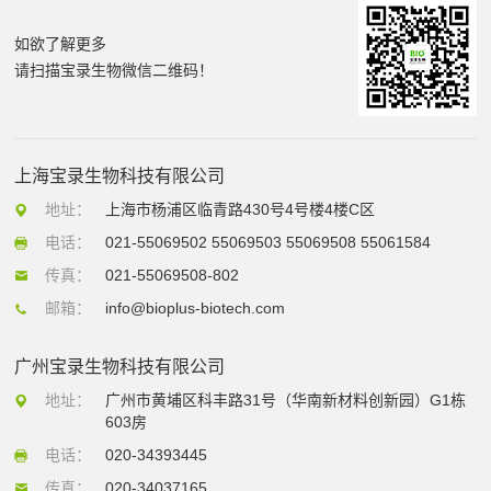
如欲了解更多
请扫描宝录生物微信二维码！
上海宝录生物科技有限公司
地址：
上海市杨浦区临青路430号4号楼4楼C区
电话：
021-55069502 55069503 55069508 55061584
传真：
021-55069508-802
邮箱：
info@bioplus-biotech.com
广州宝录生物科技有限公司
地址：
广州市黄埔区科丰路31号（华南新材料创新园）G1栋
603房
电话：
020-34393445
传真：
020-34037165