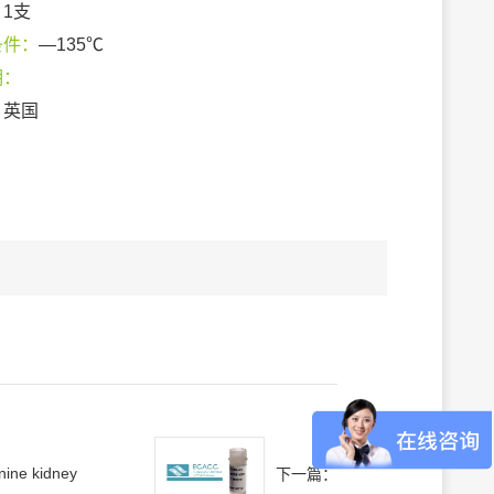
：
1支
条件：
—135℃
期：
：
英国
nine kidney
下一篇：