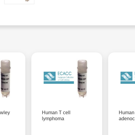
wley
Human T cell
Human 
lymphoma
adenoc