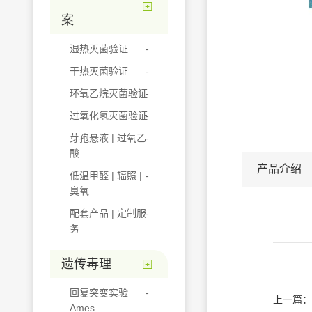
案
湿热灭菌验证
干热灭菌验证
环氧乙烷灭菌验证
过氧化氢灭菌验证
芽孢悬液 | 过氧乙
酸
产品介绍
低温甲醛 | 辐照 |
臭氧
配套产品 | 定制服
务
遗传毒理
回复突变实验
上一篇：
Ames