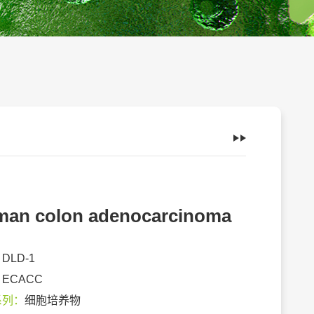
an colon adenocarcinoma
：
DLD-1
：
ECACC
系列：
细胞培养物