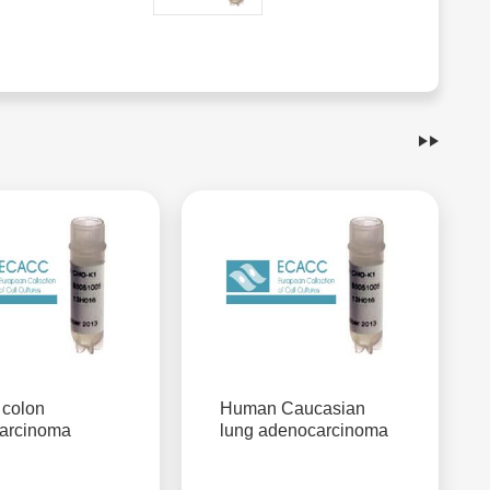
colon
Human Caucasian
arcinoma
lung adenocarcinoma