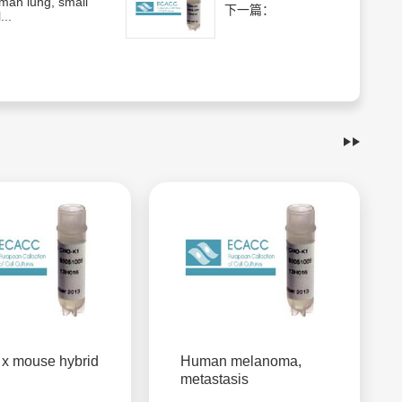
man lung, small
下一篇：
...
x mouse hybrid
Human melanoma,
metastasis