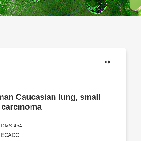
an Caucasian lung, small
l carcinoma
：
DMS 454
：
ECACC