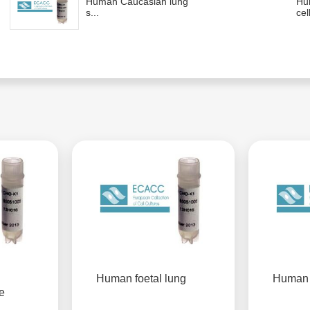
Human Caucasian lung
Hu
s...
cell
Human foetal lung
Human 
e