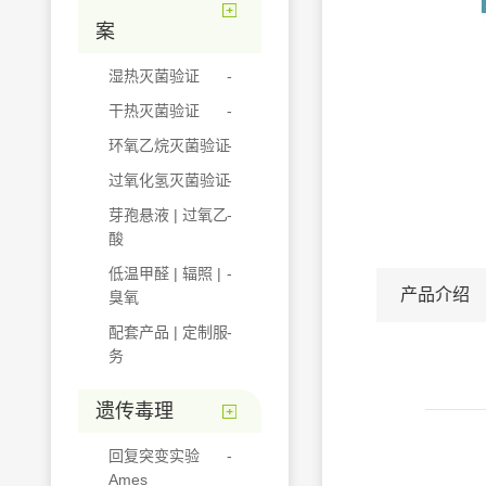
案
湿热灭菌验证
干热灭菌验证
环氧乙烷灭菌验证
过氧化氢灭菌验证
芽孢悬液 | 过氧乙
酸
低温甲醛 | 辐照 |
产品介绍
臭氧
配套产品 | 定制服
务
遗传毒理
回复突变实验
Ames