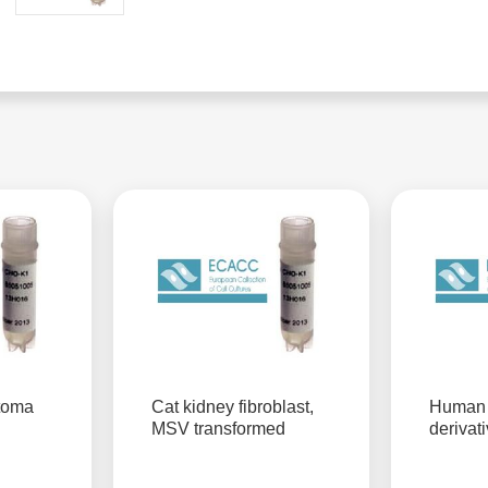
toma
Cat kidney fibroblast,
Human T
MSV transformed
derivati