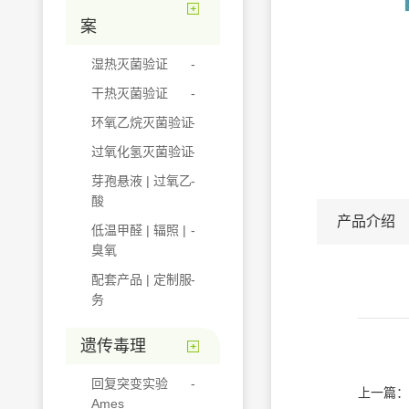
案
湿热灭菌验证
干热灭菌验证
环氧乙烷灭菌验证
过氧化氢灭菌验证
芽孢悬液 | 过氧乙
酸
产品介绍
低温甲醛 | 辐照 |
臭氧
配套产品 | 定制服
务
遗传毒理
回复突变实验
上一篇：
Ames