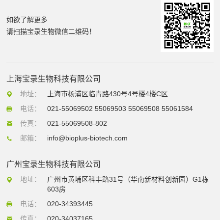
如欲了解更多
请扫描宝录生物微信二维码！
上海宝录生物科技有限公司
地址：
上海市杨浦区临青路430号4号楼4楼C区
电话：
021-55069502 55069503 55069508 55061584
传真：
021-55069508-802
邮箱：
info@bioplus-biotech.com
广州宝录生物科技有限公司
地址：
广州市黄埔区科丰路31号（华南新材料创新园）G1栋
603房
电话：
020-34393445
传真：
020-34037165