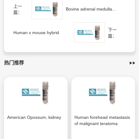
上一
Bovine adrenal medulla...
篇：
下一
Human x mouse hybrid
篇：
热门推荐
American Opossum, kidney
Human forehead metastasis
of malignant teratoma