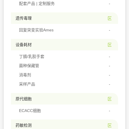
配套产品 | 定制服务
遗传毒理
回复突变实验Ames
设备耗材
丁腈/乳胶手套
菌种保藏管
消毒剂
采样产品
原代细胞
ECACC细胞
药敏检测