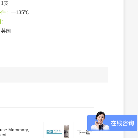
：
1支
条件：
—135℃
期：
：
英国
use Mammary,
下一篇：
ent ...