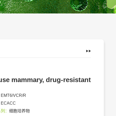
se mammary, drug-resistant
：
EMT6/VCR/R
：
ECACC
系列：
细胞培养物