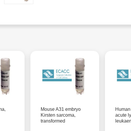
ma,
Mouse A31 embryo
Human 
Kirsten sarcoma,
acute l
transformed
leukae