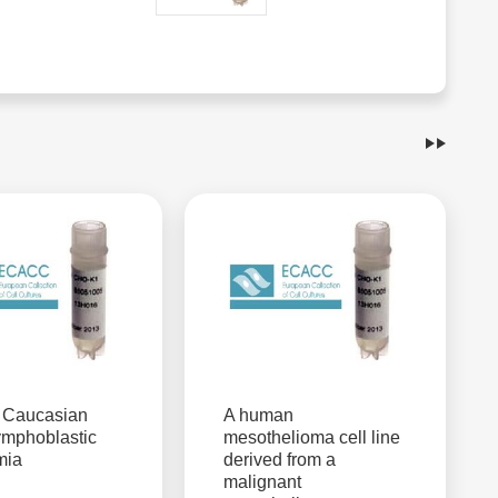
Caucasian
A human
ymphoblastic
mesothelioma cell line
mia
derived from a
malignant