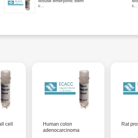
Mouse embryonic stem
Mo
c...
c...
l cell
Human colon
Rat pro
adenocarcinoma