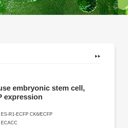
se embryonic stem cell,
 expression
：
ES-R1-ECFP CK6/ECFP
：
ECACC