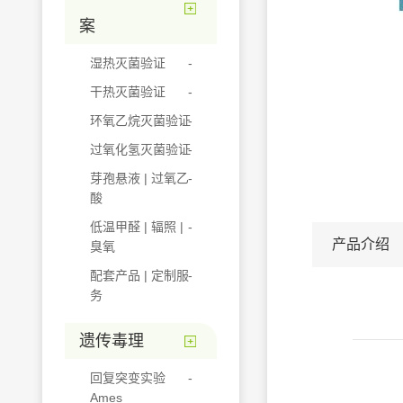
案
湿热灭菌验证
干热灭菌验证
环氧乙烷灭菌验证
过氧化氢灭菌验证
芽孢悬液 | 过氧乙
酸
低温甲醛 | 辐照 |
产品介绍
臭氧
配套产品 | 定制服
务
遗传毒理
回复突变实验
Ames