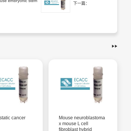
use embryonic stem
下一篇：
static cancer
Mouse neuroblastoma
x mouse L cell
fibroblast hybrid