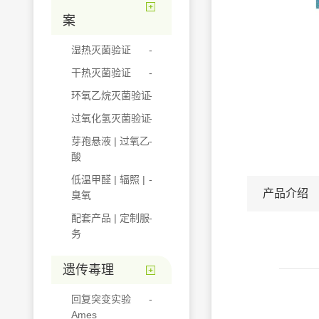
案
湿热灭菌验证
干热灭菌验证
环氧乙烷灭菌验证
过氧化氢灭菌验证
芽孢悬液 | 过氧乙
酸
低温甲醛 | 辐照 |
产品介绍
臭氧
配套产品 | 定制服
务
遗传毒理
回复突变实验
Ames