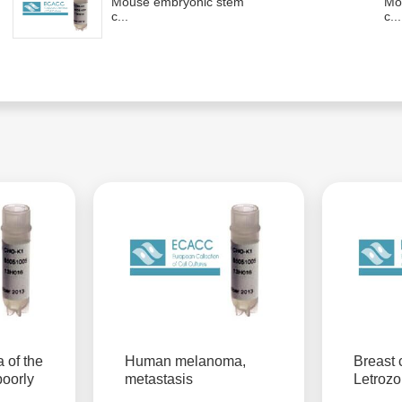
Mouse embryonic stem
Mo
c...
c...
 of the
Human melanoma,
Breast 
poorly
metastasis
Letrozo