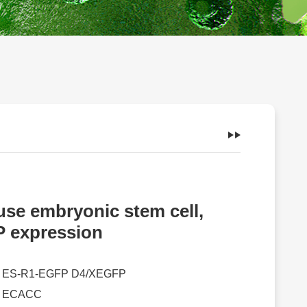
se embryonic stem cell,
 expression
：
ES-R1-EGFP D4/XEGFP
：
ECACC