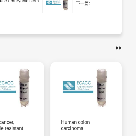
use embryonic stem
下一篇：
cancer,
Human colon
le resistant
carcinoma