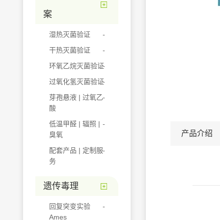
案
湿热灭菌验证
干热灭菌验证
环氧乙烷灭菌验证
过氧化氢灭菌验证
芽孢悬液 | 过氧乙
酸
低温甲醛 | 辐照 |
产品介绍
臭氧
配套产品 | 定制服
务
遗传毒理
回复突变实验
Ames