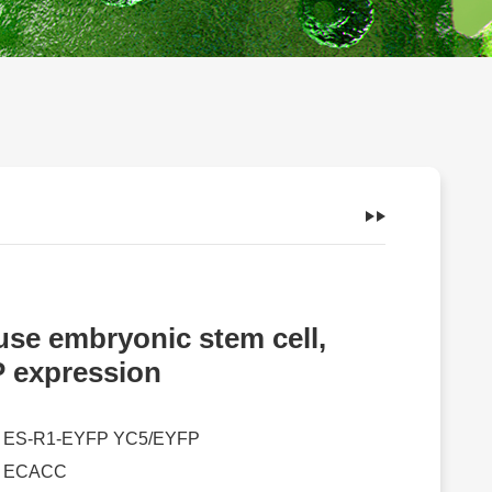
se embryonic stem cell,
 expression
：
ES-R1-EYFP YC5/EYFP
：
ECACC