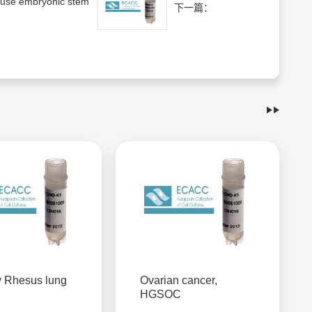
use embryonic stem
下一篇：
 Rhesus lung
Ovarian cancer,
HGSOC