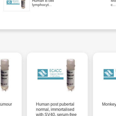
Human B cell
Mo
lymphocyt...
c...
tumour
Human post pubertal
Monkey
normal, immortalised
with SV40, serum-free