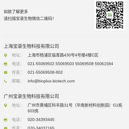
如欲了解更多
请扫描宝录生物微信二维码！
上海宝录生物科技有限公司
地址：
上海市杨浦区临青路430号4号楼4楼C区
电话：
021-55069502 55069503 55069508 55061584
传真：
021-55069508-802
邮箱：
info@bioplus-biotech.com
广州宝录生物科技有限公司
地址：
广州市黄埔区科丰路31号（华南新材料创新园）G1栋
603房
电话：
020-34393445
传真：
020-34037165