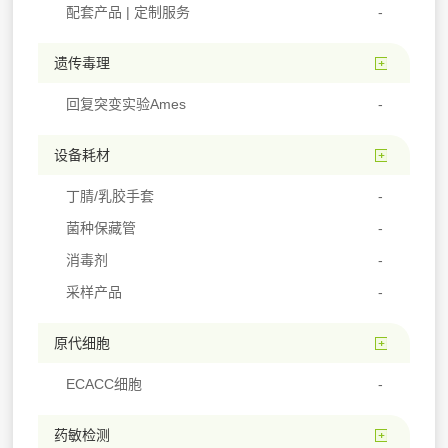
配套产品 | 定制服务
遗传毒理
回复突变实验Ames
设备耗材
丁腈/乳胶手套
菌种保藏管
消毒剂
采样产品
原代细胞
ECACC细胞
药敏检测