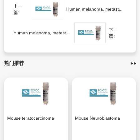
上一
Human melanoma, metast...
篇：
下一
Human melanoma, metast...
篇：
热门推荐
Mouse teratocarcinoma
Mouse Neuroblastoma