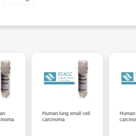
an
Human lung small cell
Human 
cinoma
carcinoma
carcin