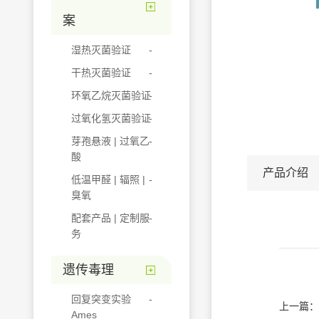
案
湿热灭菌验证
干热灭菌验证
环氧乙烷灭菌验证
过氧化氢灭菌验证
芽孢悬液 | 过氧乙
酸
产品介绍
低温甲醛 | 辐照 |
臭氧
配套产品 | 定制服
务
遗传毒理
回复突变实验
上一篇：
Ames