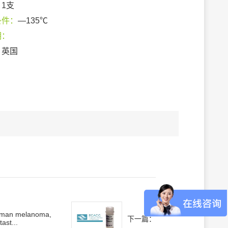
：
1支
条件：
—135℃
期：
：
英国
man melanoma,
下一篇：
ast...