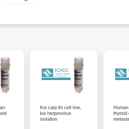
an
Koi carp fin cell line,
Human f
moid
koi herpesvirus
thyroid
isolation
metasta