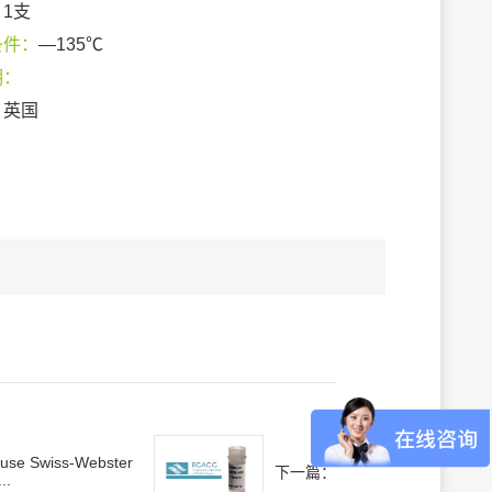
：
1支
条件：
—135℃
期：
：
英国
use Swiss-Webster
下一篇：
..