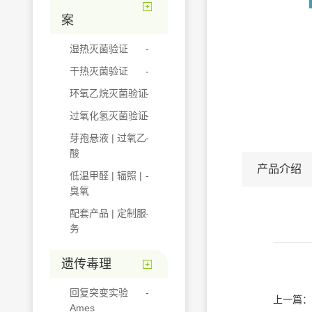
案
湿热灭菌验证
干热灭菌验证
环氧乙烷灭菌验证
过氧化氢灭菌验证
芽孢悬液 | 过氧乙
酸
产品介绍
低温甲醛 | 辐照 |
臭氧
配套产品 | 定制服
务
遗传毒理
回复突变实验
上一篇：
Ames