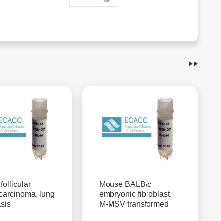
ollicular
Mouse BALB/c
 carcinoma, lung
embryonic fibroblast,
sis
M-MSV transformed