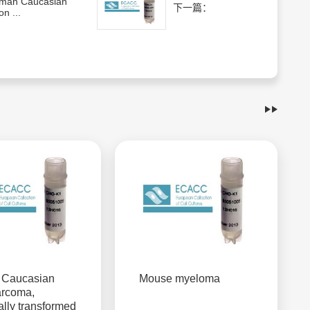
man Caucasian
下一篇：
on ...
Caucasian
Mouse myeloma
arcoma,
lly transformed