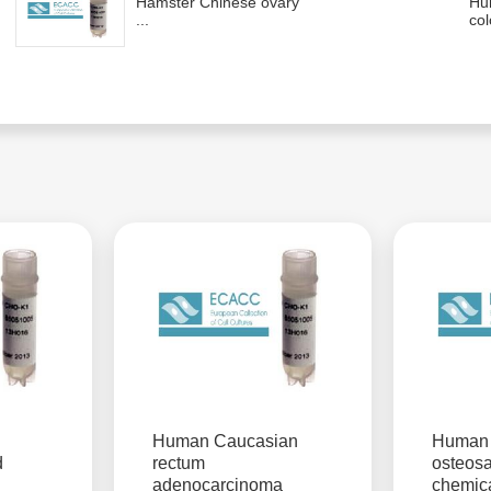
Hamster Chinese ovary
Hu
...
col
Human Caucasian
Human 
d
rectum
osteos
adenocarcinoma
chemica