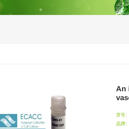
An 
vas
货号
品牌