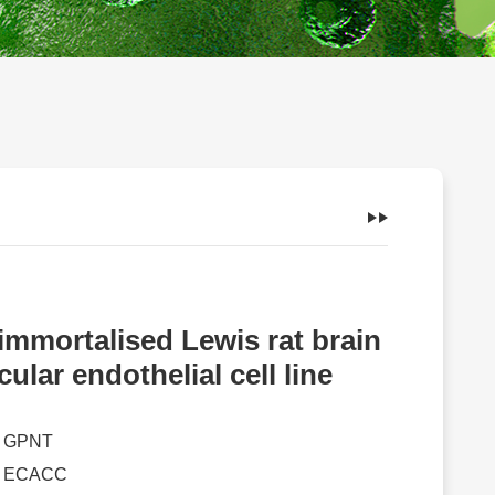
immortalised Lewis rat brain
cular endothelial cell line
：
GPNT
：
ECACC