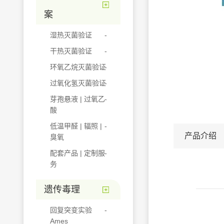
案
湿热灭菌验证
干热灭菌验证
环氧乙烷灭菌验证
过氧化氢灭菌验证
芽孢悬液 | 过氧乙
酸
低温甲醛 | 辐照 |
产品介绍
臭氧
配套产品 | 定制服
务
遗传毒理
回复突变实验
Ames