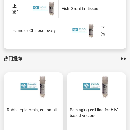
上一
Fish Grunt fin tissue ...
篇：
下一
Hamster Chinese ovary ...
篇：
热门推荐
Rabbit epidermis, cottontail
Packaging cell line for HIV
based vectors