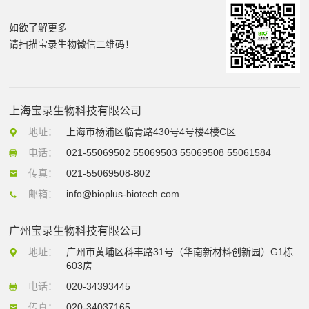
如欲了解更多
请扫描宝录生物微信二维码！
上海宝录生物科技有限公司
地址：
上海市杨浦区临青路430号4号楼4楼C区
电话：
021-55069502 55069503 55069508 55061584
传真：
021-55069508-802
邮箱：
info@bioplus-biotech.com
广州宝录生物科技有限公司
地址：
广州市黄埔区科丰路31号（华南新材料创新园）G1栋
603房
电话：
020-34393445
传真：
020-34037165