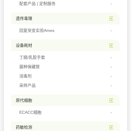
配套产品 | 定制服务
遗传毒理
回复突变实验Ames
设备耗材
丁腈/乳胶手套
菌种保藏管
消毒剂
采样产品
原代细胞
ECACC细胞
药敏检测