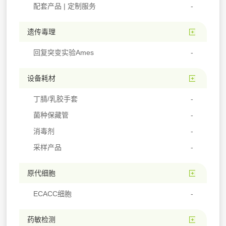
配套产品 | 定制服务
遗传毒理
回复突变实验Ames
设备耗材
丁腈/乳胶手套
菌种保藏管
消毒剂
采样产品
原代细胞
ECACC细胞
药敏检测