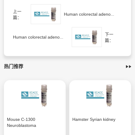
上一
Human colorectal adeno...
篇：
下一
Human colorectal adeno...
篇：
热门推荐
Mouse C-1300
Hamster Syrian kidney
Neuroblastoma