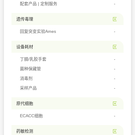
配套产品 | 定制服务
遗传毒理
回复突变实验Ames
设备耗材
丁腈/乳胶手套
菌种保藏管
消毒剂
采样产品
原代细胞
ECACC细胞
药敏检测