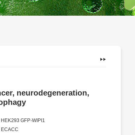
cer, neurodegeneration,
ophagy
：
HEK293 GFP-WIPI1
：
ECACC