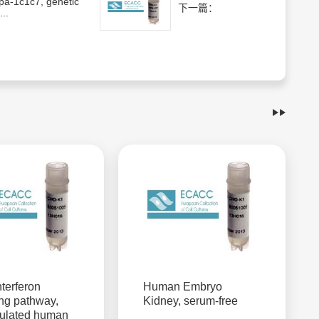
pa-1c1c7, genetic
下一篇：
..
nterferon
Human Embryo
ing pathway,
Kidney, serum-free
gulated human