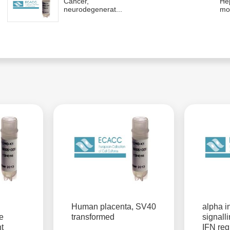
Cancer,
He
neurodegenerat...
mo.
Human placenta, SV40
alpha i
e
transformed
signall
nt
IFN re