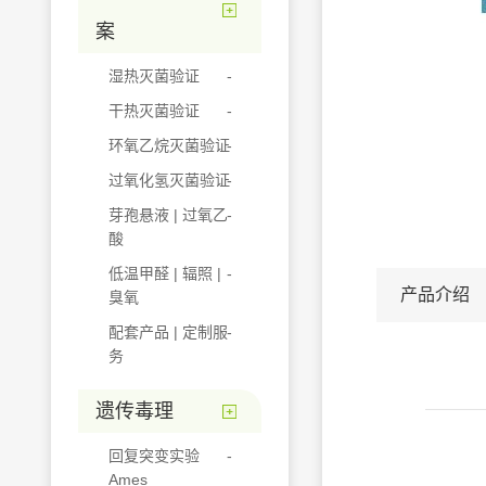
案
湿热灭菌验证
干热灭菌验证
环氧乙烷灭菌验证
过氧化氢灭菌验证
芽孢悬液 | 过氧乙
酸
低温甲醛 | 辐照 |
产品介绍
臭氧
配套产品 | 定制服
务
遗传毒理
回复突变实验
Ames