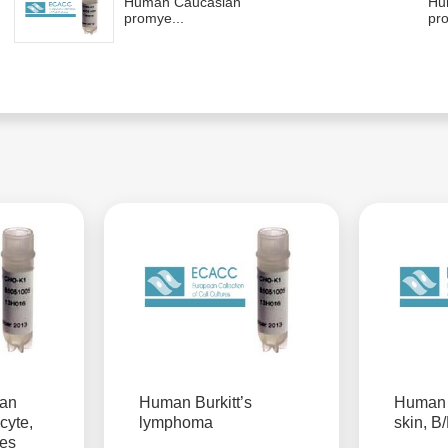
Human Caucasian
Hu
promye...
pro
an
Human Burkitt’s
Human 
yte,
lymphoma
skin, B
des