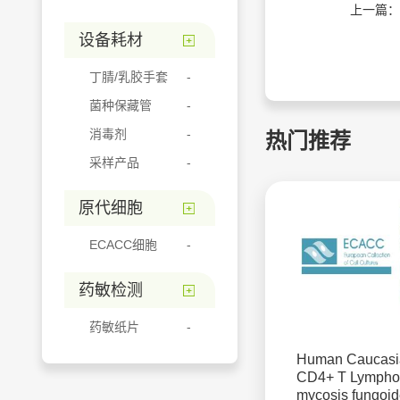
上一篇：
设备耗材
丁腈/乳胶手套
菌种保藏管
消毒剂
热门推荐
采样产品
原代细胞
ECACC细胞
药敏检测
药敏纸片
Human Caucasi
CD4+ T Lymphoc
mycosis fungoi