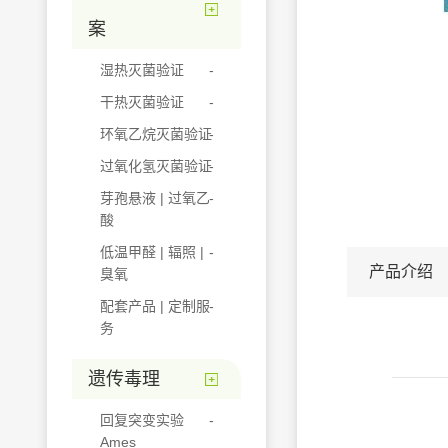
案
湿热灭菌验证
干热灭菌验证
环氧乙烷灭菌验证
过氧化氢灭菌验证
芽孢悬液 | 过氧乙
酸
低温甲醛 | 辐照 |
产品介绍
臭氧
配套产品 | 定制服
务
遗传毒理
回复突变实验
Ames