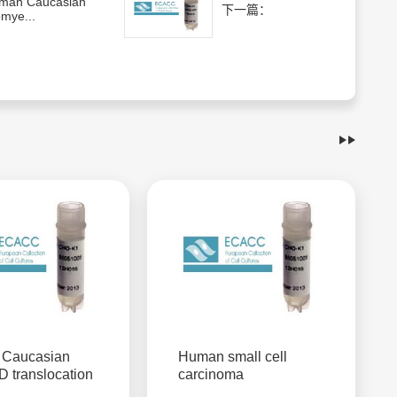
man Caucasian
下一篇：
mye...
Caucasian
Human small cell
/D translocation
carcinoma