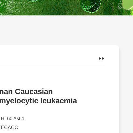
an Caucasian
myelocytic leukaemia
：
HL60 Ast.4
：
ECACC