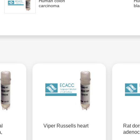
Human colon
Hu
carcinoma
bla
al
Viper Russells heart
Rat dor
,
adenoc