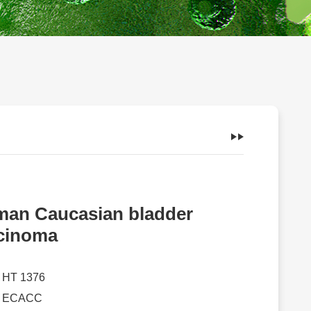
an Caucasian bladder
cinoma
：
HT 1376
：
ECACC