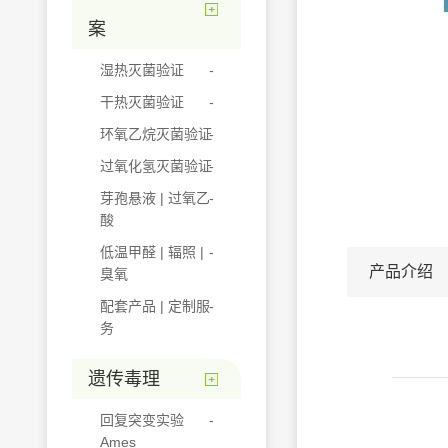
案
湿热灭菌验证
干热灭菌验证
环氧乙烷灭菌验证
过氧化氢灭菌验证
芽孢悬液 | 过氧乙
酸
低温甲醛 | 辐照 |
产品介绍
臭氧
配套产品 | 定制服
务
遗传毒理
回复突变实验
Ames