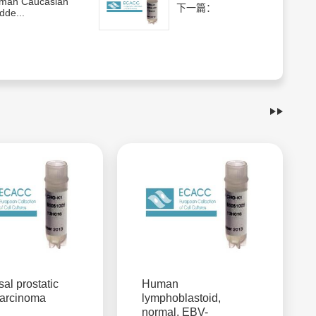
man Caucasian
下一篇：
dde...
sal prostatic
Human
arcinoma
lymphoblastoid,
normal, EBV-