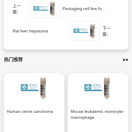
上一
Packaging cell line fo...
篇：
下一
Rat liver hepatoma
篇：
热门推荐
Human cervix carcinoma
Mouse leukaemic monocyte-
macrophage