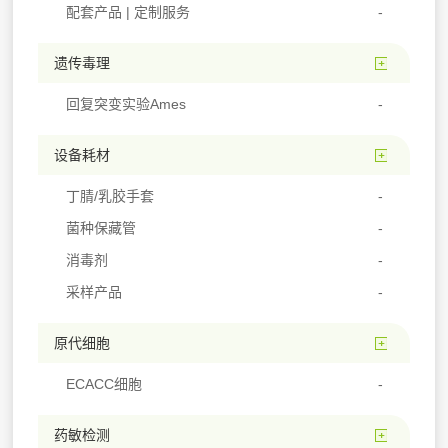
配套产品 | 定制服务
遗传毒理
回复突变实验Ames
设备耗材
丁腈/乳胶手套
菌种保藏管
消毒剂
采样产品
原代细胞
ECACC细胞
药敏检测