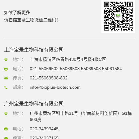
如欲了解更多
请扫描宝录生物微信二维码！
上海宝录生物科技有限公司
地址：
上海市杨浦区临青路430号4号楼4楼C区
电话：
021-55069502 55069503 55069508 55061584
传真：
021-55069508-802
邮箱：
info@bioplus-biotech.com
广州宝录生物科技有限公司
地址：
广州市黄埔区科丰路31号（华南新材料创新园）G1栋
603房
电话：
020-34393445
传真：
020-34037165