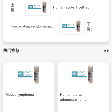
上一
Human acute T cell leu...
篇：
下一
Human Asian endometria...
篇：
热门推荐
Mouse lymphoma
Human uterus
adenocarcinoma