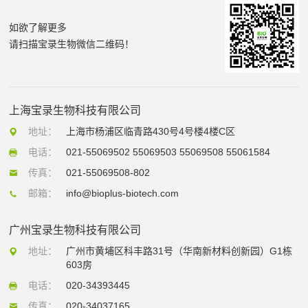
如欲了解更多
请扫描宝录生物微信二维码！
上海宝录生物科技有限公司
地址：
上海市杨浦区临青路430号4号楼4楼C区
电话：
021-55069502 55069503 55069508 55061584
传真：
021-55069508-802
邮箱：
info@bioplus-biotech.com
广州宝录生物科技有限公司
地址：
广州市黄埔区科丰路31号（华南新材料创新园）G1栋
603房
电话：
020-34393445
传真：
020-34037165