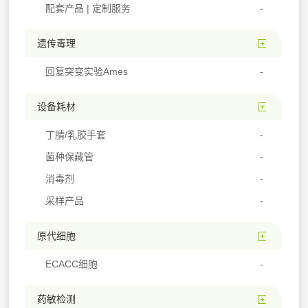
配套产品 | 定制服务
遗传毒理
回复突变实验Ames
设备耗材
丁腈/乳胶手套
菌种保藏管
消毒剂
采样产品
原代细胞
ECACC细胞
药敏检测