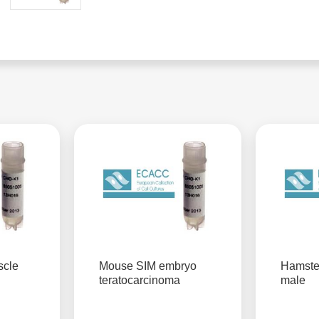
scle
Mouse SIM embryo
Hamste
teratocarcinoma
male