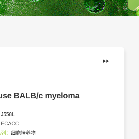
use BALB/c myeloma
：
J558L
：
ECACC
系列：
细胞培养物