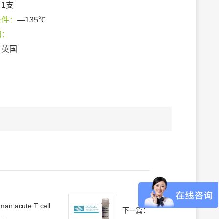
：
1支
条件：
—135℃
期：
：
英国
man acute T cell
下一篇：
...