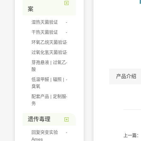
案
湿热灭菌验证
干热灭菌验证
环氧乙烷灭菌验证
过氧化氢灭菌验证
芽孢悬液 | 过氧乙
酸
产品介绍
低温甲醛 | 辐照 |
臭氧
配套产品 | 定制服
务
遗传毒理
回复突变实验
上一篇：
Ames