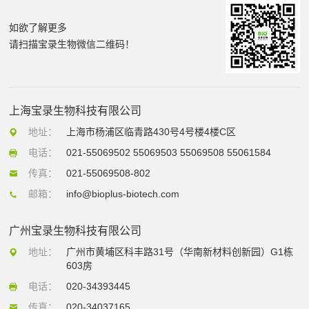
如欲了解更多
请扫描宝录生物微信二维码！
上海宝录生物科技有限公司
地址：
上海市杨浦区临青路430号4号楼4楼C区
电话：
021-55069502 55069503 55069508 55061584
传真：
021-55069508-802
邮箱：
info@bioplus-biotech.com
广州宝录生物科技有限公司
地址：
广州市黄埔区科丰路31号（华南新材料创新园）G1栋
603房
电话：
020-34393445
传真：
020-34037165