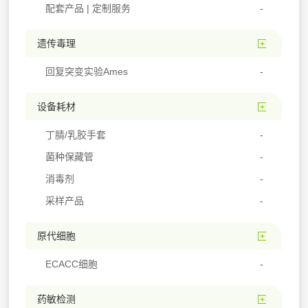
配套产品 | 定制服务
遗传毒理
回复突变实验Ames
设备耗材
丁腈/乳胶手套
菌种保藏管
消毒剂
采样产品
原代细胞
ECACC细胞
药敏检测