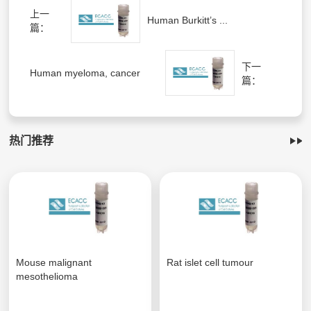
上一
Human Burkitt’s ...
篇：
下一
Human myeloma, cancer
篇：
热门推荐
Mouse malignant
Rat islet cell tumour
mesothelioma