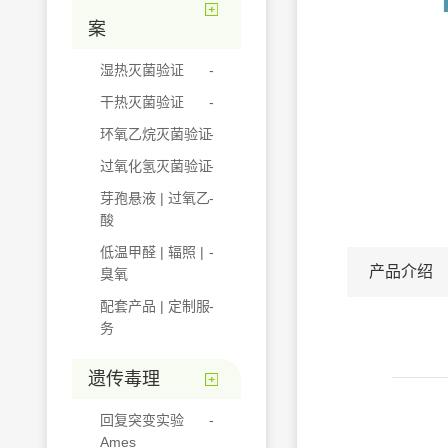
案
湿热灭菌验证
干热灭菌验证
环氧乙烷灭菌验证
过氧化氢灭菌验证
芽孢悬液 | 过氧乙
酸
低温甲醛 | 辐照 |
产品介绍
臭氧
配套产品 | 定制服
务
遗传毒理
回复突变实验
Ames