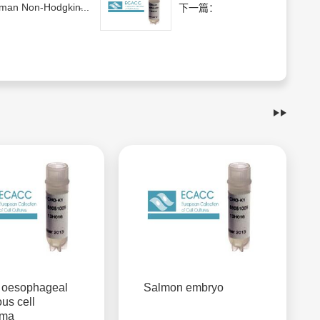
man Non-Hodgkin̵...
下一篇：
oesophageal
Salmon embryo
us cell
oma