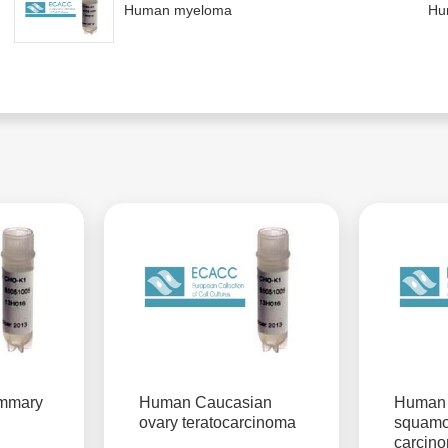
Human myeloma
Hu
mmary
Human Caucasian
Human 
ovary teratocarcinoma
squamo
carcin