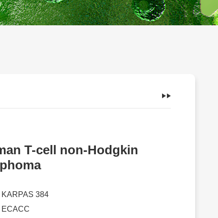
an T-cell non-Hodgkin
mphoma
：
KARPAS 384
：
ECACC