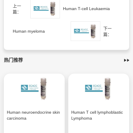
上一
Human T-cell Leukaemia
篇：
下一
Human myeloma
篇：
热门推荐
Human neuroendocrine skin
Human T cell lymphoblastic
carcinoma
Lymphoma