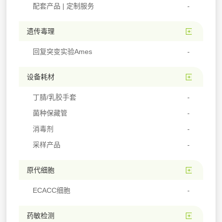
配套产品 | 定制服务
遗传毒理
回复突变实验Ames
设备耗材
丁腈/乳胶手套
菌种保藏管
消毒剂
采样产品
原代细胞
ECACC细胞
药敏检测