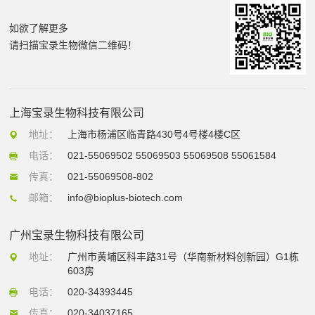
如欲了解更多
请扫描宝录生物微信二维码！
上海宝录生物科技有限公司
地址：
上海市杨浦区临青路430号4号楼4楼C区
电话：
021-55069502 55069503 55069508 55061584
传真：
021-55069508-802
邮箱：
info@bioplus-biotech.com
广州宝录生物科技有限公司
地址：
广州市黄埔区科丰路31号（华南新材料创新园）G1栋
603房
电话：
020-34393445
传真：
020-34037165