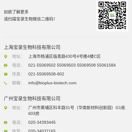
如欲了解更多
请扫描宝录生物微信二维码！
上海宝录生物科技有限公司
地址：
上海市杨浦区临青路430号4号楼4楼C区
电话：
021-55069502 55069503 55069508 55061584
传真：
021-55069508-802
邮箱：
info@bioplus-biotech.com
广州宝录生物科技有限公司
地址：
广州市黄埔区科丰路31号（华南新材料创新园）G1栋
603房
电话：
020-34393445
传真：
020-34037165