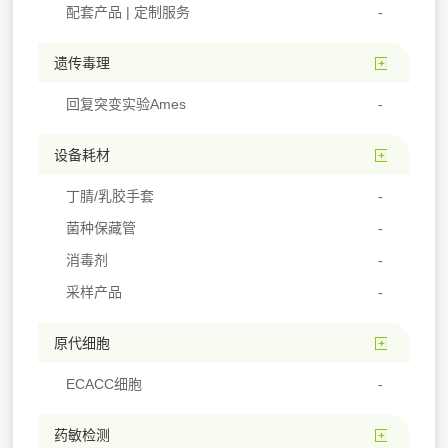
配套产品 | 定制服务
遗传毒理
回复突变实验Ames
设备耗材
丁腈/乳胶手套
菌种保藏管
消毒剂
采样产品
原代细胞
ECACC细胞
药敏检测