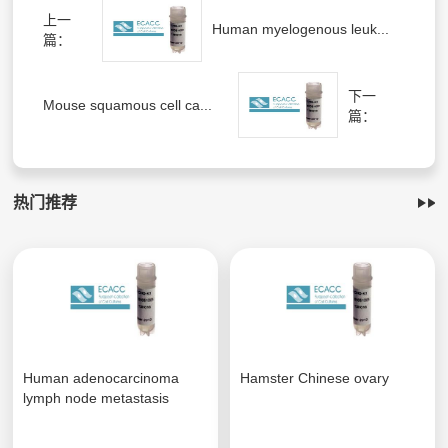
上一
Human myelogenous leuk...
篇：
下一
Mouse squamous cell ca...
篇：
热门推荐
Human adenocarcinoma
Hamster Chinese ovary
lymph node metastasis