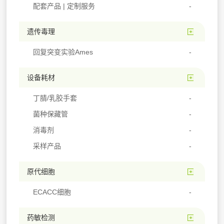
配套产品 | 定制服务
遗传毒理
回复突变实验Ames
设备耗材
丁腈/乳胶手套
菌种保藏管
消毒剂
采样产品
原代细胞
ECACC细胞
药敏检测