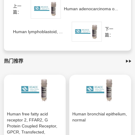
上一
Human adenocarcinoma o...
篇：
下一
Human lymphoblastoid, ...
篇：
热门推荐
Human free fatty acid
Human bronchial epithelium,
receptor 2, FFAR2, G
normal
Protein Coupled Receptor,
GPCR, Transfected,