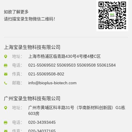
如欲了解更多
请扫描宝录生物微信二维码！
上海宝录生物科技有限公司
地址：
上海市杨浦区临青路430号4号楼4楼C区
电话：
021-55069502 55069503 55069508 55061584
传真：
021-55069508-802
邮箱：
info@bioplus-biotech.com
广州宝录生物科技有限公司
地址：
广州市黄埔区科丰路31号（华南新材料创新园）G1栋
603房
电话：
020-34393445
传真：
020-34037165