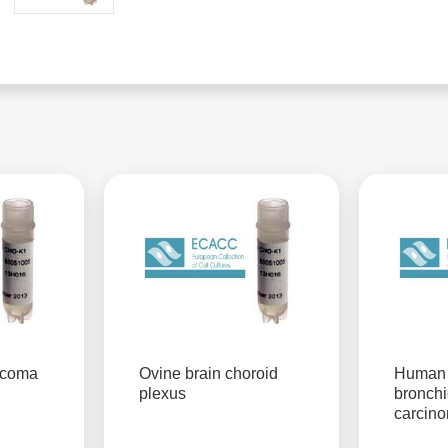
rcoma
Ovine brain choroid
Human 
plexus
bronchi
carcin