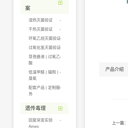
案
湿热灭菌验证
干热灭菌验证
环氧乙烷灭菌验证
过氧化氢灭菌验证
芽孢悬液 | 过氧乙
酸
产品介绍
低温甲醛 | 辐照 |
臭氧
配套产品 | 定制服
务
遗传毒理
回复突变实验
上一篇：
Ames