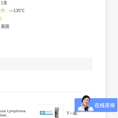
：
1支
条件：
—135℃
期：
：
英国
use Lymphoma
下一篇：
iati...