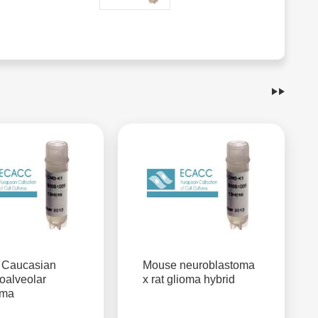
Caucasian
Mouse neuroblastoma
oalveolar
x rat glioma hybrid
oma