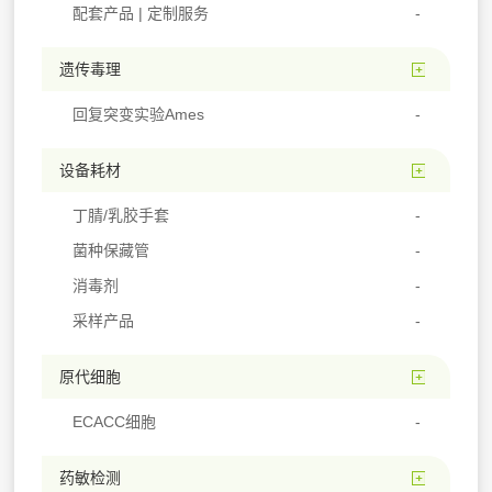
配套产品 | 定制服务
遗传毒理
回复突变实验Ames
设备耗材
丁腈/乳胶手套
菌种保藏管
消毒剂
采样产品
原代细胞
ECACC细胞
药敏检测