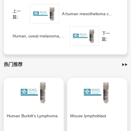
上一
A human mesothelioma c...
篇：
下一
Human, uveal melanoma,...
篇：
热门推荐
Human Burkitt’s Lymphoma
Mouse lymphoblast