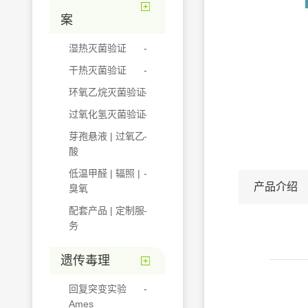
案
湿热灭菌验证
干热灭菌验证
环氧乙烷灭菌验证
过氧化氢灭菌验证
芽孢悬液 | 过氧乙
酸
低温甲醛 | 辐照 |
产品介绍
臭氧
配套产品 | 定制服
务
遗传毒理
回复突变实验
Ames