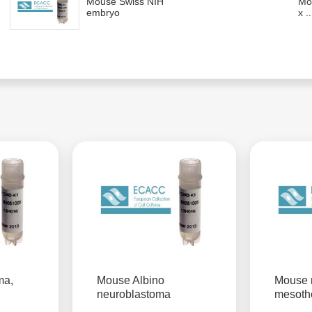
Mouse Swiss NIH
Mo
embryo
x ..
ma,
Mouse Albino
Mouse 
neuroblastoma
mesoth