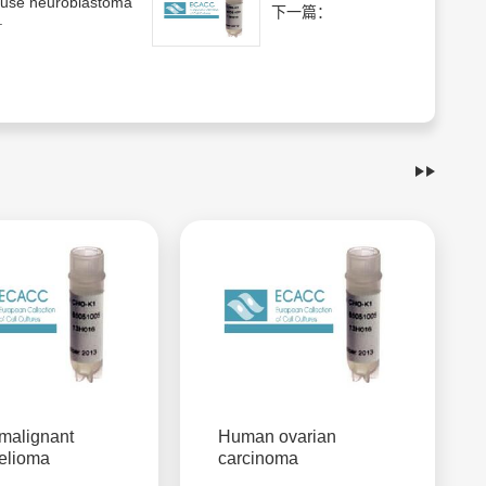
use neuroblastoma
下一篇：
.
malignant
Human ovarian
elioma
carcinoma