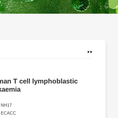
an T cell lymphoblastic
kaemia
：
NH17
：
ECACC