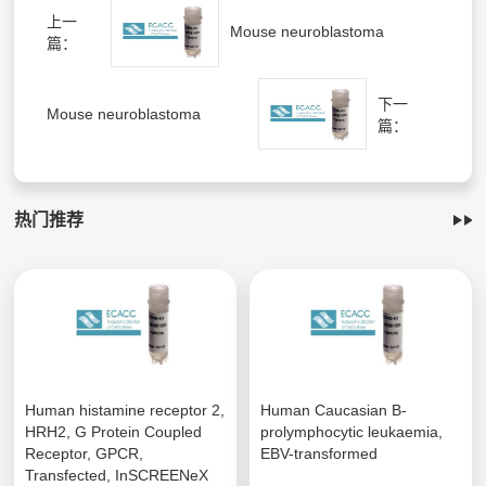
上一
Mouse neuroblastoma
篇：
下一
Mouse neuroblastoma
篇：
热门推荐
Human histamine receptor 2,
Human Caucasian B-
HRH2, G Protein Coupled
prolymphocytic leukaemia,
Receptor, GPCR,
EBV-transformed
Transfected, InSCREENeX