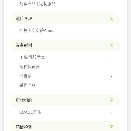
配套产品 | 定制服务
遗传毒理
回复突变实验Ames
设备耗材
丁腈/乳胶手套
菌种保藏管
消毒剂
采样产品
原代细胞
ECACC细胞
药敏检测