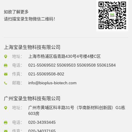
如欲了解更多
请扫描宝录生物微信二维码！
上海宝录生物科技有限公司
地址：
上海市杨浦区临青路430号4号楼4楼C区
电话：
021-55069502 55069503 55069508 55061584
传真：
021-55069508-802
邮箱：
info@bioplus-biotech.com
广州宝录生物科技有限公司
地址：
广州市黄埔区科丰路31号（华南新材料创新园）G1栋
603房
电话：
020-34393445
传真：
020-34037165