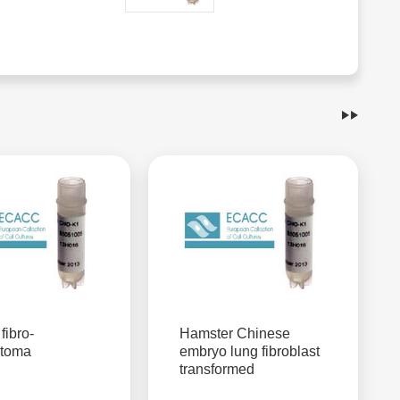
ibro-
Hamster Chinese
ytoma
embryo lung fibroblast
transformed