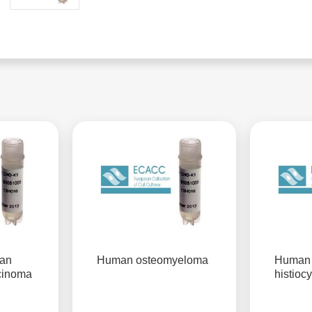
an
Human osteomyeloma
Human f
cinoma
histioc