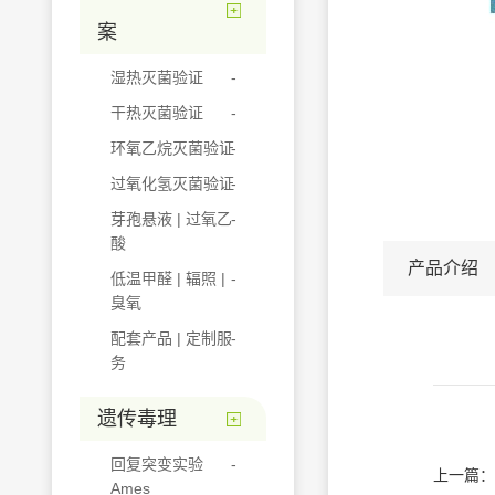
案
湿热灭菌验证
干热灭菌验证
环氧乙烷灭菌验证
过氧化氢灭菌验证
芽孢悬液 | 过氧乙
酸
产品介绍
低温甲醛 | 辐照 |
臭氧
配套产品 | 定制服
务
遗传毒理
回复突变实验
上一篇：
Ames