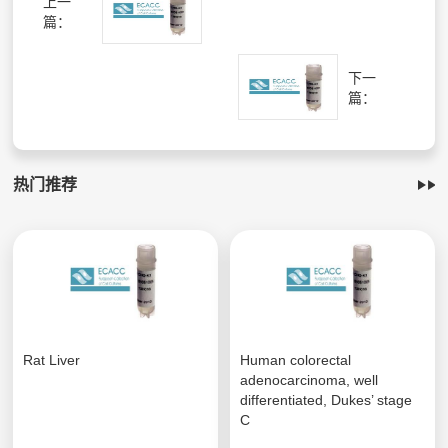
上一
篇：
下一
篇：
热门推荐
Rat Liver
Human colorectal
adenocarcinoma, well
differentiated, Dukes’ stage
C