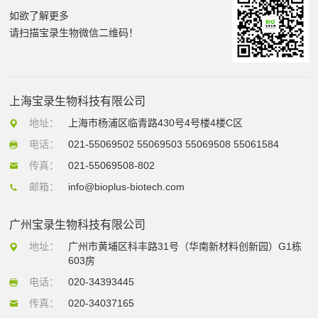
如欲了解更多
请扫描宝录生物微信二维码！
上海宝录生物科技有限公司
地址：
上海市杨浦区临青路430号4号楼4楼C区
电话：
021-55069502 55069503 55069508 55061584
传真：
021-55069508-802
邮箱：
info@bioplus-biotech.com
广州宝录生物科技有限公司
地址：
广州市黄埔区科丰路31号（华南新材料创新园）G1栋
603房
电话：
020-34393445
传真：
020-34037165