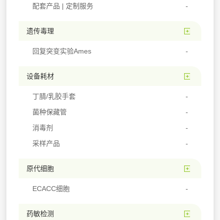
配套产品 | 定制服务
遗传毒理
回复突变实验Ames
设备耗材
丁腈/乳胶手套
菌种保藏管
消毒剂
采样产品
原代细胞
ECACC细胞
药敏检测