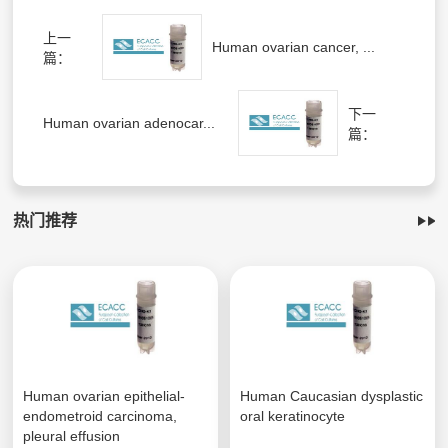
上一
Human ovarian cancer, ...
篇：
下一
Human ovarian adenocar...
篇：
热门推荐
Human ovarian epithelial-
Human Caucasian dysplastic
endometroid carcinoma,
oral keratinocyte
pleural effusion