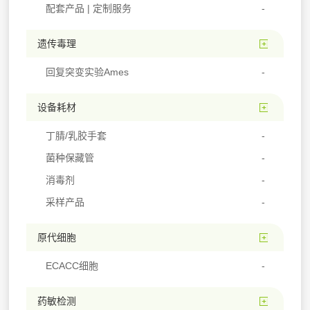
配套产品 | 定制服务
遗传毒理
回复突变实验Ames
设备耗材
丁腈/乳胶手套
菌种保藏管
消毒剂
采样产品
原代细胞
ECACC细胞
药敏检测