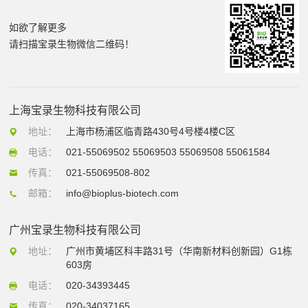
如欲了解更多
请扫描宝录生物微信二维码！
上海宝录生物科技有限公司
地址：
上海市杨浦区临青路430号4号楼4楼C区
电话：
021-55069502 55069503 55069508 55061584
传真：
021-55069508-802
邮箱：
info@bioplus-biotech.com
广州宝录生物科技有限公司
地址：
广州市黄埔区科丰路31号（华南新材料创新园）G1栋
603房
电话：
020-34393445
传真：
020-34037165