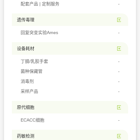
配套产品 | 定制服务
遗传毒理
回复突变实验Ames
设备耗材
丁腈/乳胶手套
菌种保藏管
消毒剂
采样产品
原代细胞
ECACC细胞
药敏检测