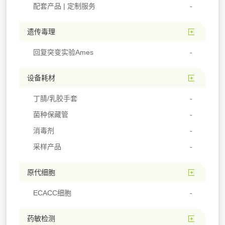
配套产品 | 定制服务
遗传毒理
回复突变实验Ames
设备耗材
丁腈/乳胶手套
菌种保藏管
消毒剂
采样产品
原代细胞
ECACC细胞
药敏检测