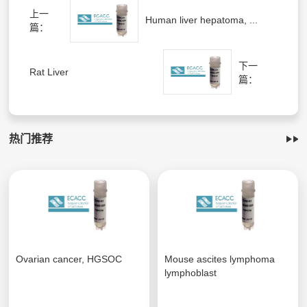
上一
Human liver hepatoma, ...
篇：
下一
Rat Liver
篇：
热门推荐
Ovarian cancer, HGSOC
Mouse ascites lymphoma
lymphoblast