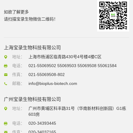
如欲了解更多
请扫描宝录生物微信二维码！
上海宝录生物科技有限公司
地址：
上海市杨浦区临青路430号4号楼4楼C区
电话：
021-55069502 55069503 55069508 55061584
传真：
021-55069508-802
邮箱：
info@bioplus-biotech.com
广州宝录生物科技有限公司
地址：
广州市黄埔区科丰路31号（华南新材料创新园）G1栋
603房
电话：
020-34393445
传真：
020-34037165