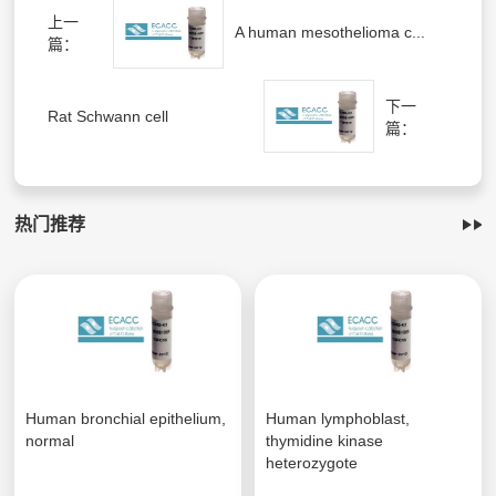
上一
A human mesothelioma c...
篇：
下一
Rat Schwann cell
篇：
热门推荐
Human bronchial epithelium,
Human lymphoblast,
normal
thymidine kinase
heterozygote