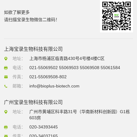
如欲了解更多
请扫描宝录生物微信二维码！
上海宝录生物科技有限公司
地址：
上海市杨浦区临青路430号4号楼4楼C区
电话：
021-55069502 55069503 55069508 55061584
传真：
021-55069508-802
邮箱：
info@bioplus-biotech.com
广州宝录生物科技有限公司
地址：
广州市黄埔区科丰路31号（华南新材料创新园）G1栋
603房
电话：
020-34393445
传真：
020-34037165