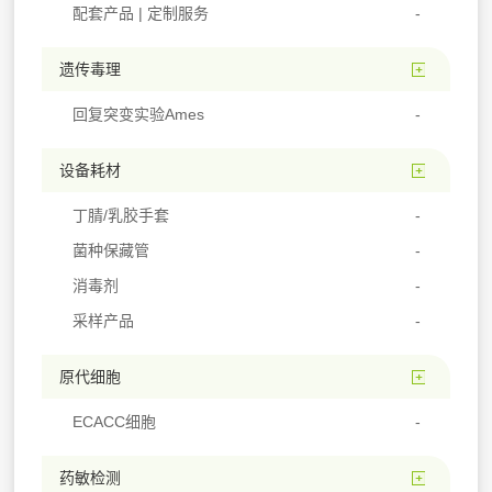
配套产品 | 定制服务
遗传毒理
回复突变实验Ames
设备耗材
丁腈/乳胶手套
菌种保藏管
消毒剂
采样产品
原代细胞
ECACC细胞
药敏检测