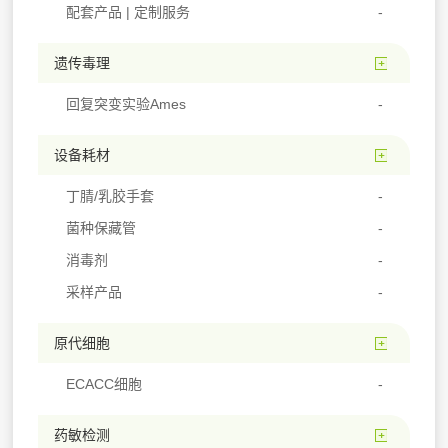
配套产品 | 定制服务
遗传毒理
回复突变实验Ames
设备耗材
丁腈/乳胶手套
菌种保藏管
消毒剂
采样产品
原代细胞
ECACC细胞
药敏检测