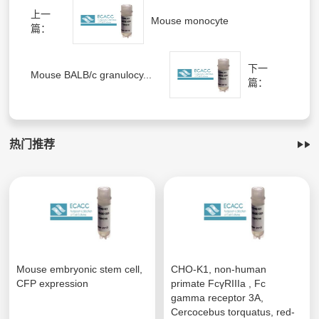
上一
Mouse monocyte
篇：
下一
Mouse BALB/c granulocy...
篇：
热门推荐
Mouse embryonic stem cell,
CHO-K1, non-human
CFP expression
primate FcγRIIIa , Fc
gamma receptor 3A,
Cercocebus torquatus, red-