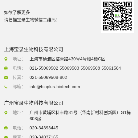
如欲了解更多
请扫描宝录生物微信二维码！
上海宝录生物科技有限公司
地址：
上海市杨浦区临青路430号4号楼4楼C区
电话：
021-55069502 55069503 55069508 55061584
传真：
021-55069508-802
邮箱：
info@bioplus-biotech.com
广州宝录生物科技有限公司
地址：
广州市黄埔区科丰路31号（华南新材料创新园）G1栋
603房
电话：
020-34393445
传真：
020-34037165