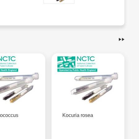
lococcus
Kocuria rosea