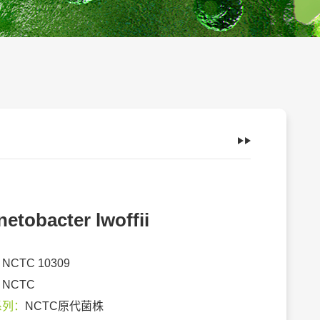
netobacter lwoffii
：
NCTC 10309
：
NCTC
系列：
NCTC原代菌株