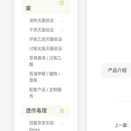
案
湿热灭菌验证
干热灭菌验证
环氧乙烷灭菌验证
过氧化氢灭菌验证
芽孢悬液 | 过氧乙
酸
产品介绍
低温甲醛 | 辐照 |
臭氧
配套产品 | 定制服
务
遗传毒理
回复突变实验
上一篇：
Ames