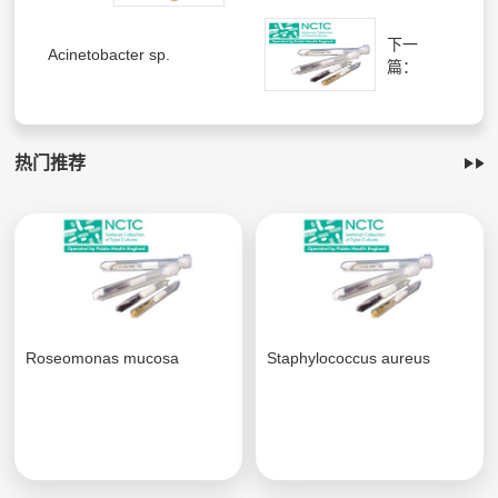
下一
Acinetobacter sp.
篇：
热门推荐
Roseomonas mucosa
Staphylococcus aureus