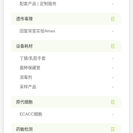
配套产品 | 定制服务
遗传毒理
回复突变实验Ames
设备耗材
丁腈/乳胶手套
菌种保藏管
消毒剂
采样产品
原代细胞
ECACC细胞
药敏检测