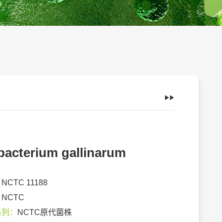
bacterium gallinarum
：
NCTC 11188
：
NCTC
系列：
NCTC原代菌株