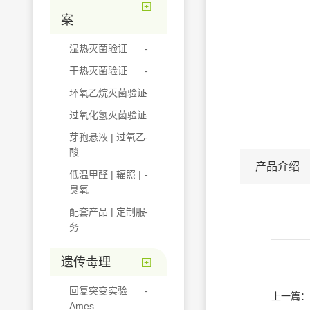
案
湿热灭菌验证
干热灭菌验证
环氧乙烷灭菌验证
过氧化氢灭菌验证
芽孢悬液 | 过氧乙
酸
产品介绍
低温甲醛 | 辐照 |
臭氧
配套产品 | 定制服
务
遗传毒理
回复突变实验
上一篇：
Ames