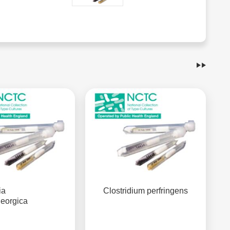
ia
Clostridium perfringens
georgica