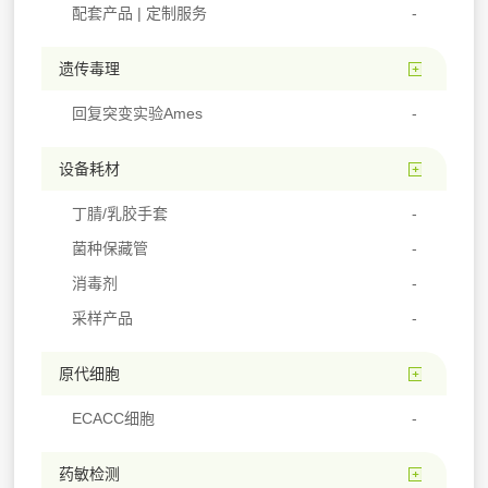
配套产品 | 定制服务
遗传毒理
回复突变实验Ames
设备耗材
丁腈/乳胶手套
菌种保藏管
消毒剂
采样产品
原代细胞
ECACC细胞
药敏检测