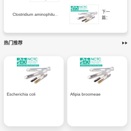
下一
Clostridium aminophilu...
篇：
热门推荐
Escherichia coli
Afipia broomeae