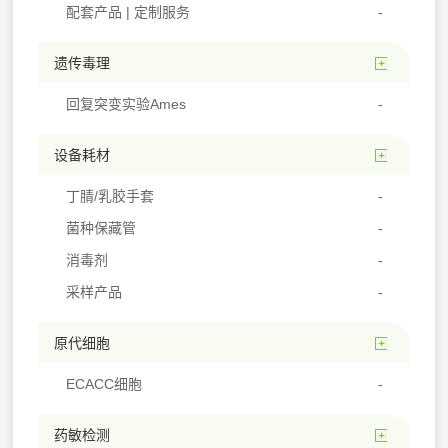
配套产品 | 定制服务
遗传毒理
回复突变实验Ames
设备耗材
丁腈/乳胶手套
菌种保藏管
消毒剂
采样产品
原代细胞
ECACC细胞
药敏检测