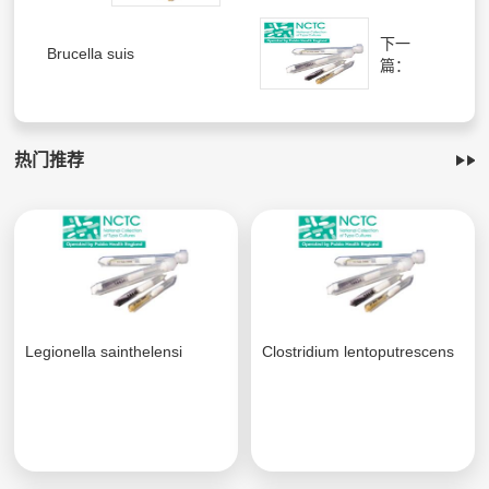
下一
Brucella suis
篇：
热门推荐
Legionella sainthelensi
Clostridium lentoputrescens