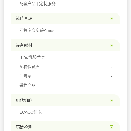
配套产品 | 定制服务
遗传毒理
回复突变实验Ames
设备耗材
丁腈/乳胶手套
菌种保藏管
消毒剂
采样产品
原代细胞
ECACC细胞
药敏检测