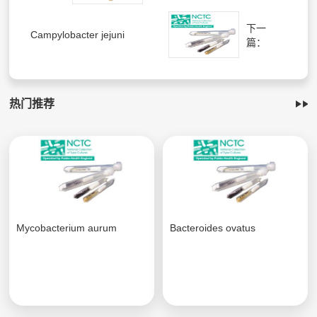
下一
Campylobacter jejuni
篇：
热门推荐
Mycobacterium aurum
Bacteroides ovatus