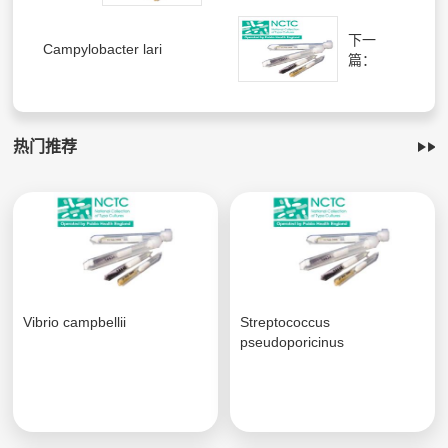
下一
Campylobacter lari
篇：
热门推荐
Vibrio campbellii
Streptococcus
pseudoporicinus