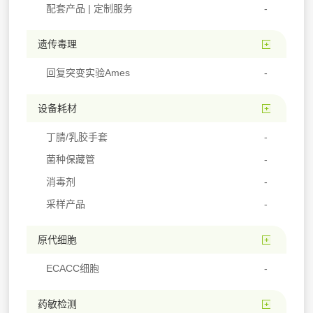
配套产品 | 定制服务
遗传毒理
回复突变实验Ames
设备耗材
丁腈/乳胶手套
菌种保藏管
消毒剂
采样产品
原代细胞
ECACC细胞
药敏检测