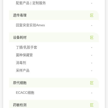
配套产品 | 定制服务
遗传毒理
回复突变实验Ames
设备耗材
丁腈/乳胶手套
菌种保藏管
消毒剂
采样产品
原代细胞
ECACC细胞
药敏检测