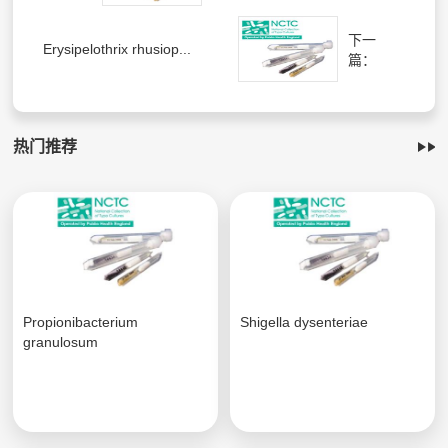
下一
Erysipelothrix rhusiop...
篇：
热门推荐
Propionibacterium
Shigella dysenteriae
granulosum